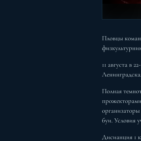
Пловцы коман
физкультурник
11 августа в 2
Ленинградская
Полная темнот
прожекторами
организаторы
буи. Условия у
Дисианция 1 к