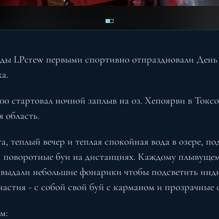
ды LPcrew первыми спортивно отпраздновали День
а.
2-00 стартовал ночной заплыв на оз. Хепоярви в Токсо
 область.
а, теплый вечер и теплая спокойная вода в озере, п
 поворотные буи на дистанциях. Каждому плывуще
 выдали небольшие фонарики чтобы подсветить инд
частия - с собой свой буй с карманом и прозрачные 
м: