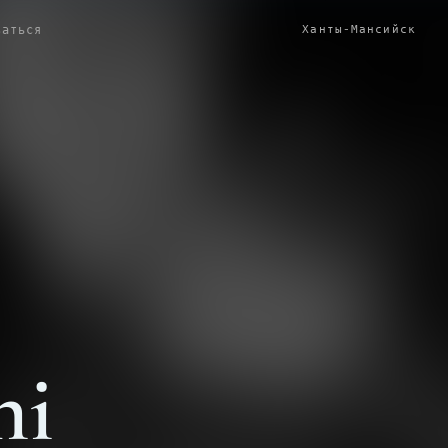
Ханты-Мансийск
заться
ni