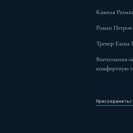
Камиля Рахмату
Роман Петров 2
Тренер Елена П
Впечатления о
комфортную т
Присоединитьс