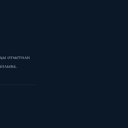
нды отметили
аплыва.