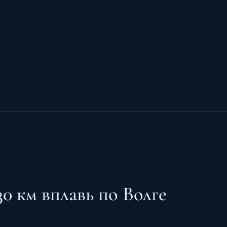
и
30 км вплавь по Волге