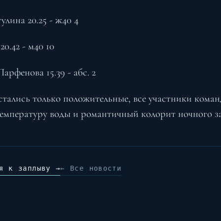
лина 20.25 - ж40 4
0.42 - м40 10
арфенова 15.39 - абс. 2
стались только положительные, все участники кома
емпературу воды и романтичный колорит ночного з
я к заплыву →
← Все новости