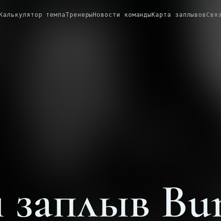
Калькулятор темпа
Тренеры
Новости команды
Карта заплывов
Свя
 заплыв Bu