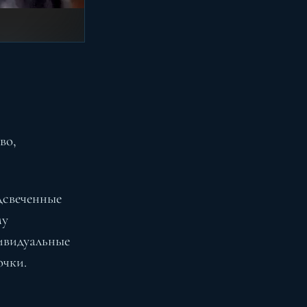
во,
одсвеченные
му
ивидуальные
очки.